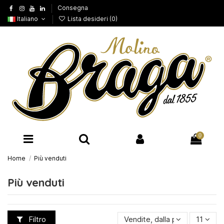
Consegna
Italiano
Lista desideri (
0
)
0
Home
Più venduti
Più venduti
Filtro
Vendite, dalla più alta alla pi
11