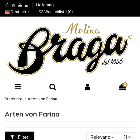
Lieferung
Deutsch
Wunschliste (
0
)
0
Startseite
Arten von Farina
Arten von Farina
Filter
Relevanz
11