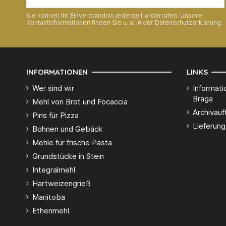
Sie können Ihr Einverständnis jederzeit widerrufen. Unsere
Kontaktinformationen finden Sie u. a. in der Datenschutzerklärung.
INFORMATIONEN
LINKS
Wer sind wir
Informati
Braga
Mehl von Brot und Focaccia
Archivauf
Pins für Pizza
Lieferung
Bohnen und Gebäck
Mehle für frische Pasta
Grundstücke in Stein
Integralmehl
Hartweizengrieß
Manitoba
Ethenmehl