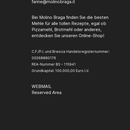
farine@molinobraga.it
Bei Molino Braga finden Sie die besten
Mehle für alle tollen Rezepte, egal ob
Pizzamehl, Brotmehl oder anderes,
entdecken Sie unseren Online-Shop!
C.F./P.I. und Brescia Handelsregisternummer:
00268880176
REA-Nummer BS – 115941
Grundkapital: 100.000,00 Euro I.V.
WEBMAIL
Reserved Area