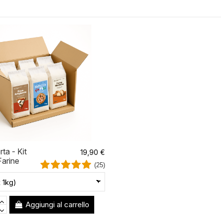
ta - Kit
19,90 €
arine
(25)
aga +
 Gratis
Aggiungi al carrello