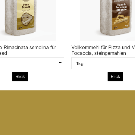
 Rimacinata semolina für
Vollkornmehl für Pizza und V
ead
Focaccia, steingemahlen
Blick
Blick