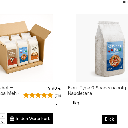
Au
ebot –
Flour Type 0 Spaccanapoli p
19,90 €
aga Mehl-
Napoletana
(25)
ket +
and
In den Warenkorb
Blick