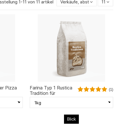
sstellung 1-11 von 11 artikel
Verkäufe, absteigend sortiert
11
er Pizza
Farina Typ 1 Rustica
(1)
Tradition für
Rustikale Brot,
geschliffen in Stein
Blick