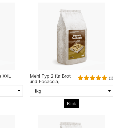
e XXL
Mehl Typ 2 für Brot
(1)
und Focaccia,
steingemahlen
Blick