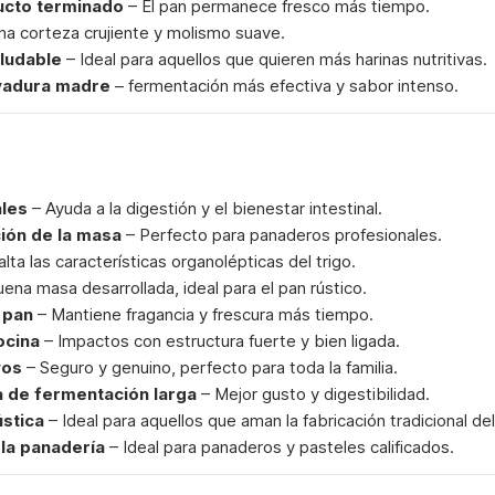
ducto terminado
– El pan permanece fresco más tiempo.
a corteza crujiente y molismo suave.
aludable
– Ideal para aquellos que quieren más harinas nutritivas.
vadura madre
– fermentación más efectiva y sabor intenso.
ales
– Ayuda a la digestión y el bienestar intestinal.
ión de la masa
– Perfecto para panaderos profesionales.
lta las características organolépticas del trigo.
ena masa desarrollada, ideal para el pan rústico.
 pan
– Mantiene fragancia y frescura más tiempo.
ocina
– Impactos con estructura fuerte y bien ligada.
vos
– Seguro y genuino, perfecto para toda la familia.
 de fermentación larga
– Mejor gusto y digestibilidad.
ústica
– Ideal para aquellos que aman la fabricación tradicional del
 la panadería
– Ideal para panaderos y pasteles calificados.