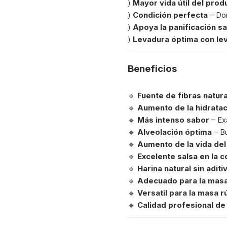
)
Mayor vida útil del pro
)
Condición perfecta
– Don
)
Apoya la panificación s
)
Levadura óptima con le
Beneficios
🔹
Fuente de fibras natur
🔹
Aumento de la hidratac
🔹
Más intenso sabor
– Exa
🔹
Alveolación óptima
– Bu
🔹
Aumento de la vida del
🔹
Excelente salsa en la c
🔹
Harina natural sin aditi
🔹
Adecuado para la masa
🔹
Versatil para la masa r
🔹
Calidad profesional de