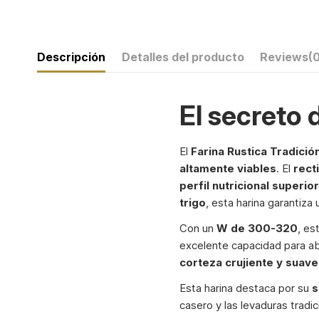
Descripción
Detalles del producto
Reviews
(
El secreto 
El
Farina Rustica Tradició
altamente viables
. El
rect
perfil nutricional superior
trigo
, esta harina garantiza
Con un
W de 300-320
, es
excelente capacidad para a
corteza crujiente y suave
Esta harina destaca por su
s
casero y las levaduras tradi