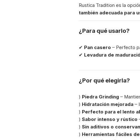
Rustica Tradition es la opci
también adecuada para u
¿Para qué usarlo?
✔
Pan casero
– Perfecto pa
✔
Levadura de maduració
¿Por qué elegirla?
)
Piedra Grinding
– Mantien
)
Hidratación mejorada
– 
)
Perfecto para el lento 
)
Sabor intenso y rústico
–
)
Sin aditivos o conserva
)
Herramientas fáciles de