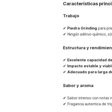
Características princ
Trabajo
✔
Piedra Grinding
para pre
✔ Ningún aditivo químico, só
Estructura y rendimient
✔
Excelente capacidad d
✔
Impacto estable y viab
✔
Adecuado para larga d
Sabor y aroma
✔ Sabor intenso con notas rú
✔ Fragancia autentica de tri