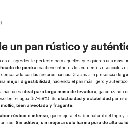
0)
de un pan rústico y autént
n
es el ingrediente perfecto para aquellos que quieren una masa
n
ificado de piedra
mantiene intactos los nutrientes esenciales d
comparado con las mejores harinas. Gracias a la presencia de
gé
 una
mejor digestibilidad
, haciendo el pan más ligero y auténtico
ta harina es
ideal para larga masa de levadura
, garantizando u
bsorber el agua (57-58%). Su
elasticidad y estabilidad
permite
 mollic, bien alveolado y fragante
.
abor rústico e intenso
, que mejora el sabor natural del trigo y 
cionales.
Sin aditivo, sin mejora: sólo harina pura de alta cali