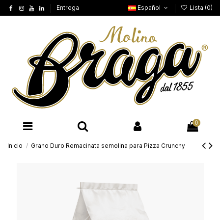
Entrega
Español
Lista (
0
)
0
Inicio
Grano Duro Remacinata semolina para Pizza Crunchy