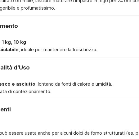
sultato ottimale, lasciare maturare l’impasto in frigo per 24 ore co
geribile e profumatissimo.
amento
:
1 kg, 10 kg
ciclabile
, ideale per mantenere la freschezza.
lità d’Uso
esco e asciutto
, lontano da fonti di calore e umidità.
 data di confezionamento.
enti
 può essere usata anche per alcuni dolci da forno strutturati (es. 