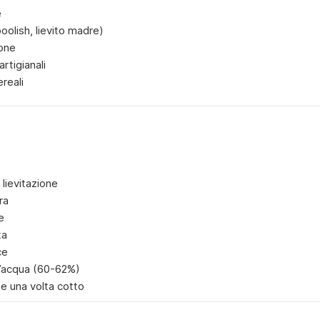
e
 poolish, lievito madre)
ione
artigianali
reali
 lievitazione
ra
e
ta
ce
’acqua (60-62%)
e una volta cotto