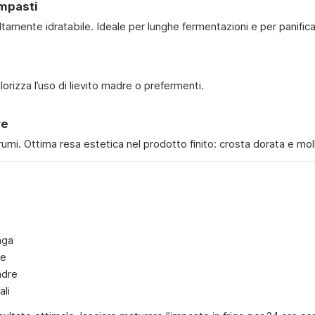
impasti
ltamente idratabile. Ideale per lunghe fermentazioni e per panificat
lorizza l’uso di lievito madre o prefermenti.
re
grumi. Ottima resa estetica nel prodotto finito: crosta dorata e moll
nga
ne
adre
ali