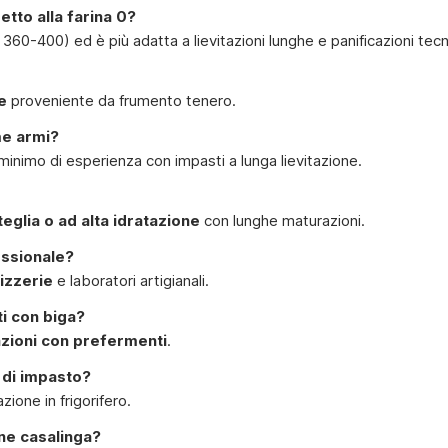
etto alla farina 0?
360-400) ed è più adatta a lievitazioni lunghe e panificazioni tecn
e
proveniente da frumento tenero.
ime armi?
 minimo di esperienza con impasti a lunga lievitazione.
teglia o ad alta idratazione
con lunghe maturazioni.
essionale?
izzerie
e laboratori artigianali.
i con biga?
azioni con prefermenti
.
 di impasto?
ione in frigorifero.
one casalinga?