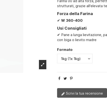
Farina 00 ad alta forza, perfett
strutturati, grazie all'elevata 
Forza della Farina
✔
W 360-400
Usi Consigliati
✔ Pane a lunga lievitazione, pani
con biga o lievito madre
Formato
Scrivi la tua recensione