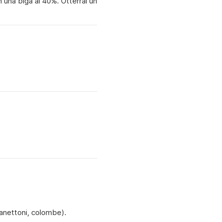
n una biga al 40%. Otterrai un
panettoni, colombe).