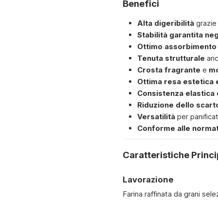
Benefici
Alta digeribilità
grazie
Stabilità garantita neg
Ottimo assorbimento
Tenuta strutturale
anc
Crosta fragrante
e
mo
Ottima resa estetica 
Consistenza elastica 
Riduzione dello scart
Versatilità
per panifica
Conforme alle normati
Caratteristiche Princi
Lavorazione
Farina raffinata da grani sel