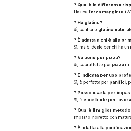
❓
Qual è la differenza risp
Ha una
forza maggiore
(W 
❓
Ha glutine?
Sì, contiene
glutine natural
❓
È adatta a chi è alle pr
Sì, ma è ideale per chi ha un
❓
Va bene per pizza?
Sì, soprattutto per
pizza in 
❓
È indicata per uso prof
Sì, è perfetta per
panifici
,
p
❓
Posso usarla per impast
Sì, è
eccellente per lavor
❓
Qual è il miglior metodo
Impasto indiretto con maturaz
❓
È adatta alla panificazi