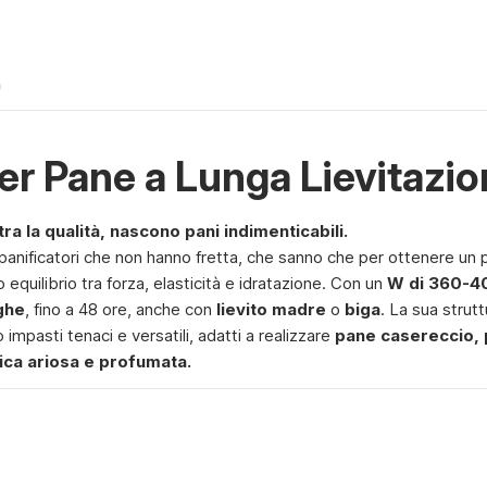
)
er Pane a Lunga Lievitazi
a la qualità, nascono pani indimenticabili.
i panificatori che non hanno fretta, che sanno che per ottenere un 
o equilibrio tra forza, elasticità e idratazione. Con un
W di 360-4
nghe
, fino a 48 ore, anche con
lievito madre
o
biga
. La sua stru
o impasti tenaci e versatili, adatti a realizzare
pane casereccio, 
llica ariosa e profumata.