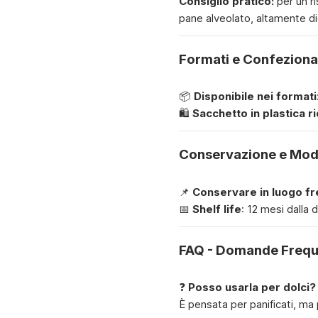
Consiglio pratico:
per un ri
pane alveolato, altamente di
Formati e Confezion
📦
Disponibile nei formati
🛍
Sacchetto in plastica ri
Conservazione e Moda
📌
Conservare in luogo fr
📅
Shelf life
: 12 mesi dalla
FAQ - Domande Frequ
❓
Posso usarla per dolci?
È pensata per panificati, ma