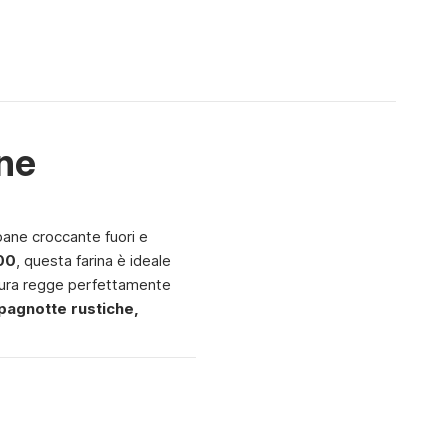
one
pane croccante fuori e
00
, questa farina è ideale
ttura regge perfettamente
pagnotte rustiche,