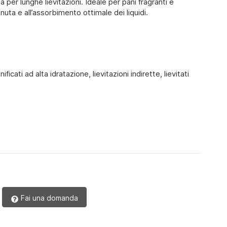
a per lunghe lievitazioni. Ideale per pani fragranti e
tenuta e all’assorbimento ottimale dei liquidi.
ficati ad alta idratazione, lievitazioni indirette, lievitati
Fai una domanda