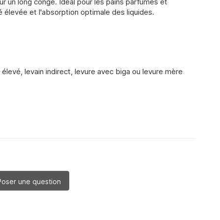
our un long congé. Idéal pour les pains parfumés et
é élevée et l'absorption optimale des liquides.
 élevé, levain indirect, levure avec biga ou levure mère
Poser une question