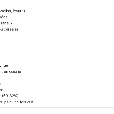
oolish, levure)
evées
tisanaux
ou céréales
congé
t en cuisine
l
e
ce
e (60-62%)
u pain une fois cuit