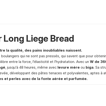
r Long Liege Bread
re la qualité, des pains inoubliables naissent.
s boulangers qui ne sont pas pressés, qui savent que pour obtenir 
quilibre entre la force, l'élasticité et l'hydratation. Avec un
W de 36
ngé
, jusqu'à 48 heures, même avec
levure mère
ou
biga
. Sa st
élevée, développant des pâtes tenaces et polyvalentes, aptes à a
es et perles avec de la fonte aérée et parfumée.