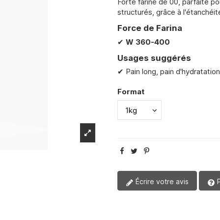
Forte farine de 00, parfaite p
structurés, grâce à l'étanchéit
Force de Farina
✔
W 360-400
Usages suggérés
✔ Pain long, pain d'hydratation
Format
Écrire votre avis