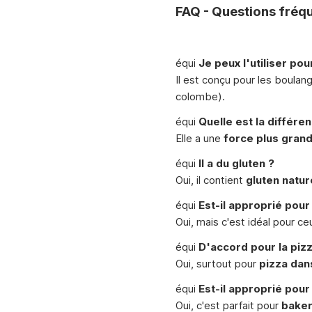
FAQ - Questions fré
équi
Je peux l'utiliser pou
Il est conçu pour les boulan
colombe).
équi
Quelle est la différe
Elle a une
force plus gran
équi
Il a du gluten ?
Oui, il contient
gluten natur
équi
Est-il approprié pou
Oui, mais c'est idéal pour c
équi
D'accord pour la pizz
Oui, surtout pour
pizza dan
équi
Est-il approprié pou
Oui, c'est parfait pour
baker