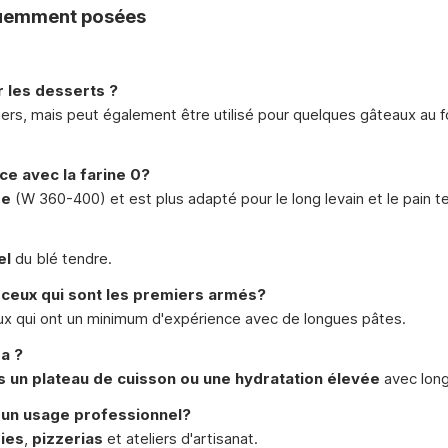
quemment posées
r les desserts ?
gers, mais peut également être utilisé pour quelques gâteaux au fo
nce avec la farine 0?
de
(W 360-400) et est plus adapté pour le long levain et le pain t
el
du blé tendre.
r ceux qui sont les premiers armés?
eux qui ont un minimum d'expérience avec de longues pâtes.
a ?
s un plateau de cuisson ou une hydratation élevée
avec long
r un usage professionnel?
ies
,
pizzerias
et ateliers d'artisanat.