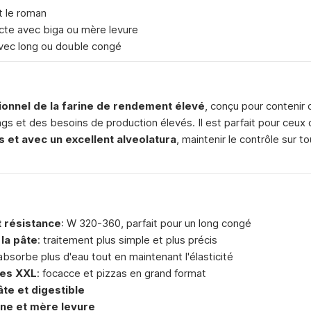
t le roman
ecte avec biga ou mère levure
vec long ou double congé
onnel de la farine de rendement élevé
, conçu pour contenir d
s et des besoins de production élevés. Il est parfait pour ceux q
 et avec un excellent alveolatura
, maintenir le contrôle sur t
t résistance
: W 320-360, parfait pour un long congé
 la pâte
: traitement plus simple et plus précis
 absorbe plus d'eau tout en maintenant l'élasticité
tes XXL
: focacce et pizzas en grand format
âte et digestible
ine et mère levure