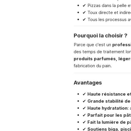
✔ Pizzas dans la pelle e
✔ Toux directe et indir
✔ Tous les processus a
Pourquoi la choisir ?
Parce que c'est un
professi
des temps de traitement long
produits parfumés, légers
fabrication du pain.
Avantages
✔
Haute résistance e
✔
Grande stabilité de
✔
Haute hydratation
:
✔
Parfait pour les pâ
✔
Fait la lumière de p
✔
Soutiens biga, pisc