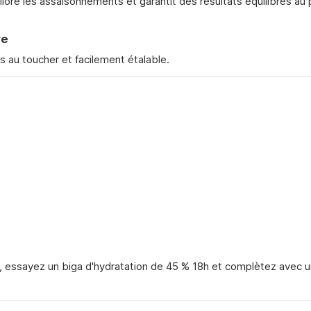
ore les assaisonnements et garantit des résultats équilibrés au p
re
s au toucher et facilement étalable.
e, essayez un biga d'hydratation de 45 % 18h et complètez avec u