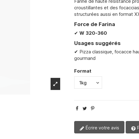
Farine de haute résistance pr
croustillantes et des focaccias
structurées aussi en format X
Force de Farina
✔
W
320-360
Usages suggérés
✔ Pizza classique, focacce hau
gourmand
Format
Écrire votre avis