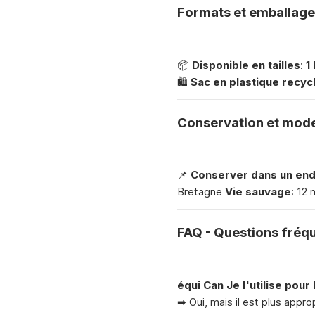
Formats et emballage
📦
Disponible en tailles
:
1
🛍
Sac en plastique recyc
Conservation et mode 
📌
Conserver dans un endr
Bretagne
Vie sauvage
: 12 
FAQ - Questions fré
équi Can Je l'utilise pour
➡ Oui, mais il est plus appro