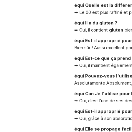
équi Quelle est la différe
➡ Le 00 est plus raffiné et p
équi Il a du gluten ?
➡ Oui, il contient
gluten
bien
équi Est-il approprié pour
Bien sûr ! Aussi excellent p
équi Est-ce que ça prend 
➡ Oui, il maintient égaleme
équi Pouvez-vous l'utili
Assolutamente Absolument, i
équi Can Je l'utilise pour
➡ Oui, c'est l'une de ses des
équi Est-il approprié pou
➡ Oui, grâce à son absorpti
équi Elle se propage faci