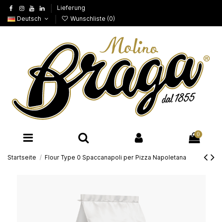
Lieferung
Deutsch
Wunschliste (
0
)
0
Startseite
Flour Type 0 Spaccanapoli per Pizza Napoletana