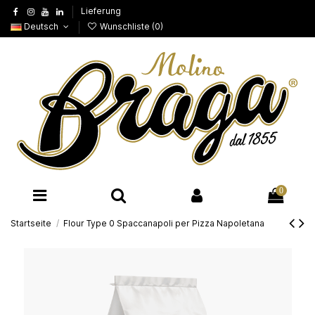
Lieferung
Deutsch
Wunschliste (
0
)
0
Startseite
Flour Type 0 Spaccanapoli per Pizza Napoletana